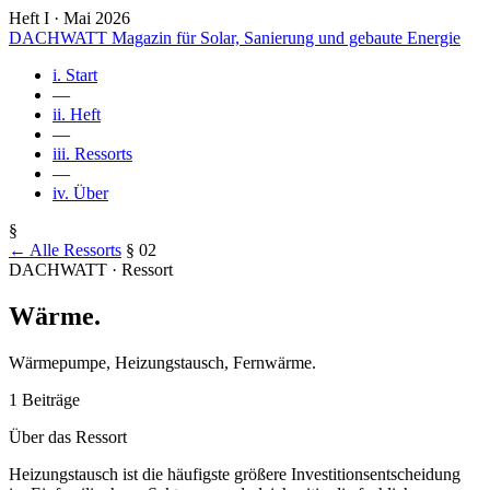
Heft I · Mai 2026
DACHWATT
Magazin für Solar, Sanierung und gebaute Energie
i.
Start
—
ii.
Heft
—
iii.
Ressorts
—
iv.
Über
§
← Alle Ressorts
§ 02
DACHWATT · Ressort
Wärme
.
Wärmepumpe, Heizungstausch, Fernwärme.
1 Beiträge
Über das Ressort
Heizungstausch ist die häufigste größere Investitionsentscheidung