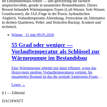
im Einfamilienhaus-Sektor — und gleichzeitig die fachlich
anspruchsvollste, gerade in unsanierten Bestandsbauten. Dieses
Ressort behandelt Wärmepumpen-Typen (Luft-Wasser, Sole-Wasser,
Grundwasser), die JAZ-Frage in der Praxis, hydraulischen
Abgleich, Vorlauftemperatur-Absenkung, Fernwärme als Alternative
in dichten Quartieren, Pellet- und Holzofen-Backup. Konkret und
technisch.
Wärme · 11 min
09.05.2026
55 Grad oder weniger —
Vorlauftemperatur als Schlüssel zur
Wärmepumpe im Bestandsbau
Eine Wärmepumpe arbeitet nur dann effizient, wenn das
Heizsystem niedrige Vorlauftemperaturen verträgt. Im
unsanierten Bestand ist das die zentrale Sanierungs-Frage —
und sie hat keine pauschale Antwort.
Lesen
→
§ I — Editorial
DACHWATT